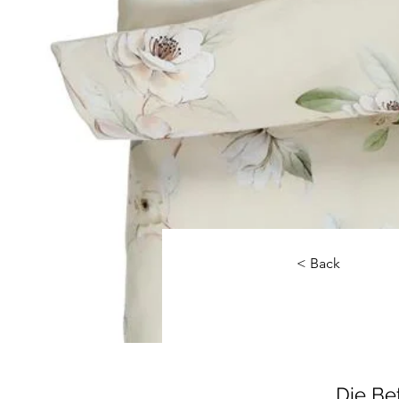
< Back
Die Be