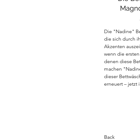
Magnol
Die "Nadine" Be
die sich durch 
Akzenten auszei
wenn die ersten 
denen diese Bet
machen "Nadine"
dieser Bettwäsc
erneuert – jetzt
Back