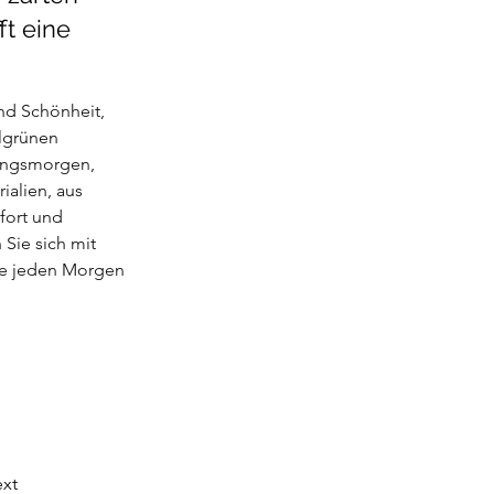
t eine
.
nd Schönheit, 
lgrünen 
lingsmorgen, 
ialien, aus 
fort und 
Sie sich mit 
ie jeden Morgen 
xt